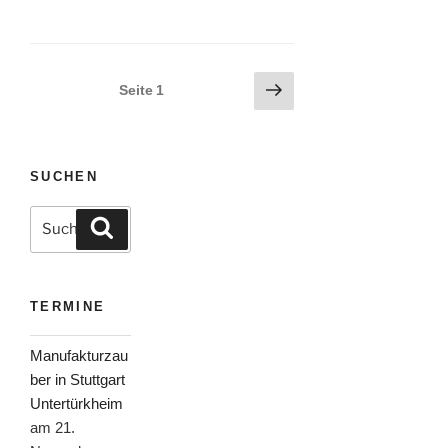
Seitennummerierung
Nächste
Seite
1
Seite
der
Beiträge
SUCHEN
Suche
Suchen
nach:
TERMINE
Manufakturzau
ber in Stuttgart
Untertürkheim
am 21.