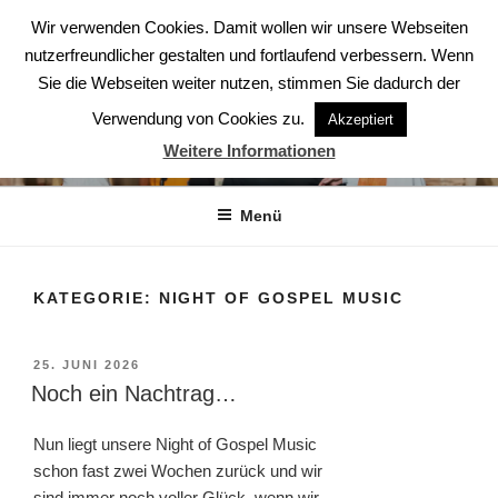
Zum
Wir verwenden Cookies. Damit wollen wir unsere Webseiten
Inhalt
nutzerfreundlicher gestalten und fortlaufend verbessern. Wenn
springen
Sie die Webseiten weiter nutzen, stimmen Sie dadurch der
Verwendung von Cookies zu.
Akzeptiert
ABENDSTERNE – DER CHOR
Weitere Informationen
Der Chor aus Ludwigsburg
Menü
KATEGORIE:
NIGHT OF GOSPEL MUSIC
VERÖFFENTLICHT
25. JUNI 2026
AM
Noch ein Nachtrag…
Nun liegt unsere Night of Gospel Music
schon fast zwei Wochen zurück und wir
sind immer noch voller Glück, wenn wir