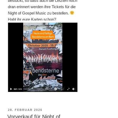
bestückt, so dass auch die Letzten noch
dran erinnert werden ihre Tickets für die
Night of Gospel Music zu bestellen.
Habt ihr eure Karten schon?
VERÖFFENTLICHT
28. FEBRUAR 2026
AM
Vorverkauf für Night of