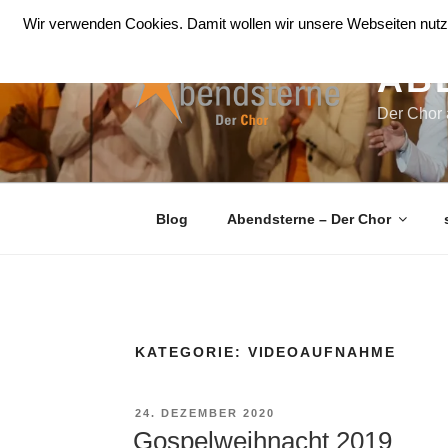
Zum
Wir verwenden Cookies. Damit wollen wir unsere Webseiten nutze
Inhalt
springen
AB
Der Chor
Blog
Abendsterne – Der Chor
KATEGORIE:
VIDEOAUFNAHME
VERÖFFENTLICHT
24. DEZEMBER 2020
AM
Gospelweihnacht 2019