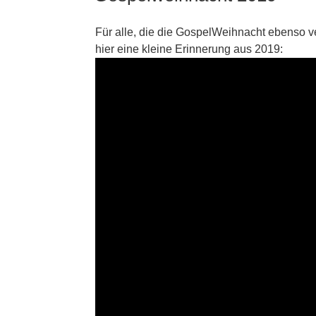
Für alle, die die GospelWeihnacht ebenso v
hier eine kleine Erinnerung aus 2019: