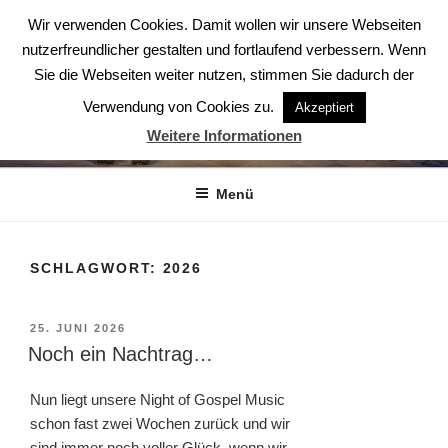
Zum
Wir verwenden Cookies. Damit wollen wir unsere Webseiten
Inhalt
nutzerfreundlicher gestalten und fortlaufend verbessern. Wenn
springen
Sie die Webseiten weiter nutzen, stimmen Sie dadurch der
Verwendung von Cookies zu.
Akzeptiert
ABENDSTERNE – DER CHOR
Weitere Informationen
Der Chor aus Ludwigsburg
Menü
SCHLAGWORT:
2026
VERÖFFENTLICHT
25. JUNI 2026
AM
Noch ein Nachtrag…
Nun liegt unsere Night of Gospel Music
schon fast zwei Wochen zurück und wir
sind immer noch voller Glück, wenn wir