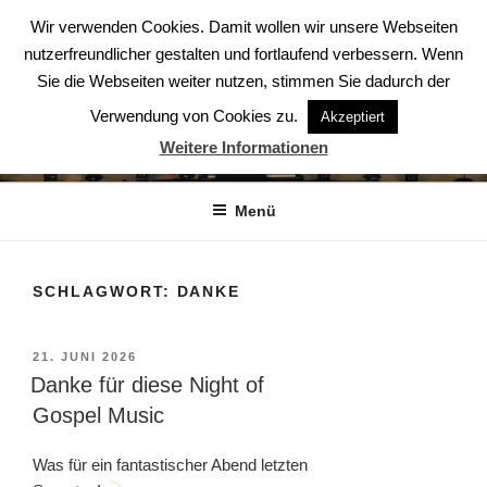
Zum
Wir verwenden Cookies. Damit wollen wir unsere Webseiten
Inhalt
nutzerfreundlicher gestalten und fortlaufend verbessern. Wenn
springen
Sie die Webseiten weiter nutzen, stimmen Sie dadurch der
Verwendung von Cookies zu.
Akzeptiert
ABENDSTERNE – DER CHOR
Weitere Informationen
Der Chor aus Ludwigsburg
Menü
SCHLAGWORT:
DANKE
VERÖFFENTLICHT
21. JUNI 2026
AM
Danke für diese Night of
Gospel Music
Was für ein fantastischer Abend letzten