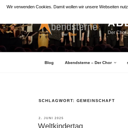
Zum
Wir verwenden Cookies. Damit wollen wir unsere Webseiten nutze
Inhalt
springen
AB
Der Chor
Blog
Abendsterne – Der Chor
SCHLAGWORT:
GEMEINSCHAFT
VERÖFFENTLICHT
2. JUNI 2025
AM
Weltkindertag