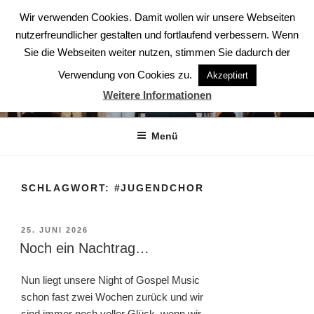
Zum
Wir verwenden Cookies. Damit wollen wir unsere Webseiten
Inhalt
nutzerfreundlicher gestalten und fortlaufend verbessern. Wenn
springen
Sie die Webseiten weiter nutzen, stimmen Sie dadurch der
Verwendung von Cookies zu.
Akzeptiert
ABENDSTERNE – DER CHOR
Weitere Informationen
Der Chor aus Ludwigsburg
Menü
SCHLAGWORT:
#JUGENDCHOR
VERÖFFENTLICHT
25. JUNI 2026
AM
Noch ein Nachtrag…
Nun liegt unsere Night of Gospel Music
schon fast zwei Wochen zurück und wir
sind immer noch voller Glück, wenn wir