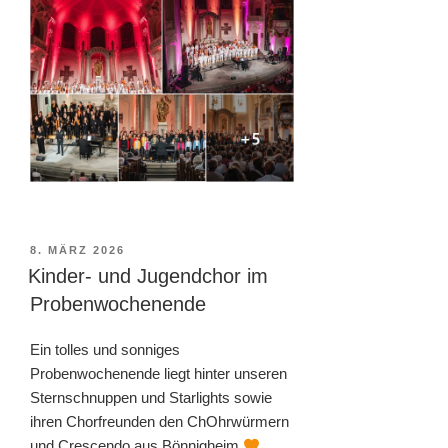
VERÖFFENTLICHT
8. MÄRZ 2026
AM
Kinder- und Jugendchor im
Probenwochenende
Ein tolles und sonniges
Probenwochenende liegt hinter unseren
Sternschnuppen und Starlights sowie
ihren Chorfreunden den ChOhrwürmern
und Crescendo aus Bönnigheim