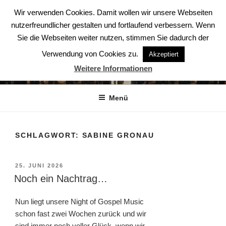
Zum
Wir verwenden Cookies. Damit wollen wir unsere Webseiten
Inhalt
nutzerfreundlicher gestalten und fortlaufend verbessern. Wenn
springen
Sie die Webseiten weiter nutzen, stimmen Sie dadurch der
Verwendung von Cookies zu.
Akzeptiert
ABENDSTERNE – DER CHOR
Weitere Informationen
Der Chor aus Ludwigsburg
Menü
SCHLAGWORT:
SABINE GRONAU
VERÖFFENTLICHT
25. JUNI 2026
AM
Noch ein Nachtrag…
Nun liegt unsere Night of Gospel Music
schon fast zwei Wochen zurück und wir
sind immer noch voller Glück, wenn wir