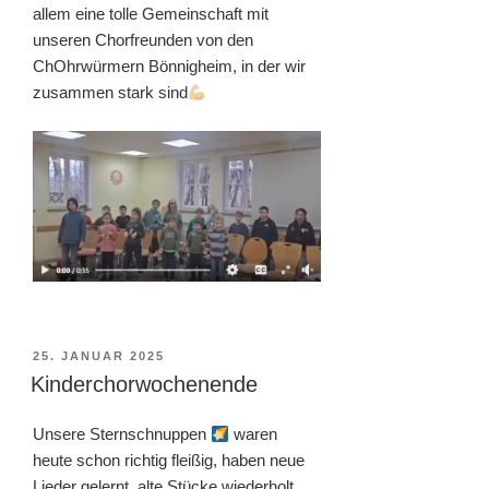
allem eine tolle Gemeinschaft mit
unseren Chorfreunden von den
ChOhrwürmern Bönnigheim, in der wir
zusammen stark sind
VERÖFFENTLICHT
25. JANUAR 2025
AM
Kinderchorwochenende
Unsere Sternschnuppen
waren
heute schon richtig fleißig, haben neue
Lieder gelernt, alte Stücke wiederholt,