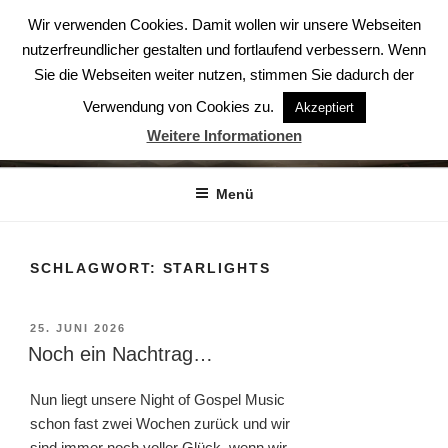
Zum
Wir verwenden Cookies. Damit wollen wir unsere Webseiten
Inhalt
nutzerfreundlicher gestalten und fortlaufend verbessern. Wenn
springen
Sie die Webseiten weiter nutzen, stimmen Sie dadurch der
Verwendung von Cookies zu.
Akzeptiert
ABENDSTERNE – DER CHOR
Weitere Informationen
Der Chor aus Ludwigsburg
Menü
SCHLAGWORT:
STARLIGHTS
VERÖFFENTLICHT
25. JUNI 2026
AM
Noch ein Nachtrag…
Nun liegt unsere Night of Gospel Music
schon fast zwei Wochen zurück und wir
sind immer noch voller Glück, wenn wir