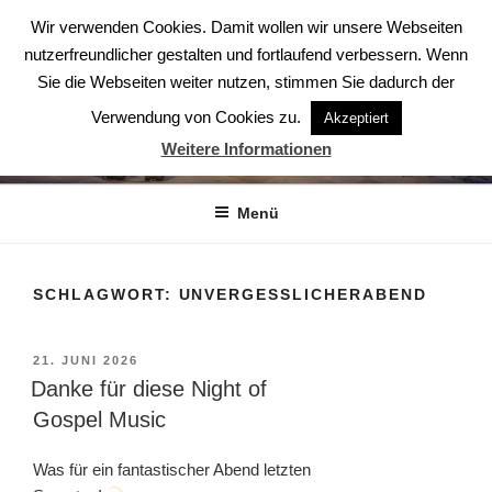
Zum
Wir verwenden Cookies. Damit wollen wir unsere Webseiten
Inhalt
nutzerfreundlicher gestalten und fortlaufend verbessern. Wenn
springen
Sie die Webseiten weiter nutzen, stimmen Sie dadurch der
Verwendung von Cookies zu.
Akzeptiert
ABENDSTERNE – DER CHOR
Weitere Informationen
Der Chor aus Ludwigsburg
Menü
SCHLAGWORT:
UNVERGESSLICHERABEND
VERÖFFENTLICHT
21. JUNI 2026
AM
Danke für diese Night of
Gospel Music
Was für ein fantastischer Abend letzten