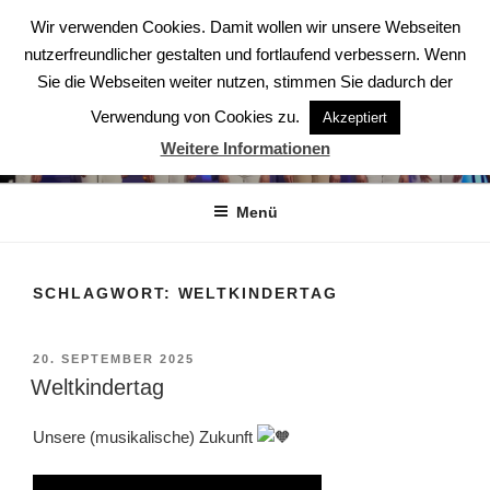
Zum
Wir verwenden Cookies. Damit wollen wir unsere Webseiten
Inhalt
nutzerfreundlicher gestalten und fortlaufend verbessern. Wenn
springen
Sie die Webseiten weiter nutzen, stimmen Sie dadurch der
Verwendung von Cookies zu.
Akzeptiert
ABENDSTERNE – DER CHOR
Weitere Informationen
Der Chor aus Ludwigsburg
Menü
SCHLAGWORT:
WELTKINDERTAG
VERÖFFENTLICHT
20. SEPTEMBER 2025
AM
Weltkindertag
Unsere (musikalische) Zukunft