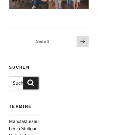
Seitennummerierung
Nächste
Seite
1
Seite
der
Beiträge
SUCHEN
Suche
Suchen
nach:
TERMINE
Manufakturzau
ber in Stuttgart