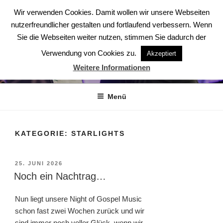
Zum
Wir verwenden Cookies. Damit wollen wir unsere Webseiten
Inhalt
nutzerfreundlicher gestalten und fortlaufend verbessern. Wenn
springen
Sie die Webseiten weiter nutzen, stimmen Sie dadurch der
Verwendung von Cookies zu.
Akzeptiert
ABENDSTERNE – DER CHOR
Weitere Informationen
Der Chor aus Ludwigsburg
Menü
KATEGORIE:
STARLIGHTS
VERÖFFENTLICHT
25. JUNI 2026
AM
Noch ein Nachtrag…
Nun liegt unsere Night of Gospel Music
schon fast zwei Wochen zurück und wir
sind immer noch voller Glück, wenn wir