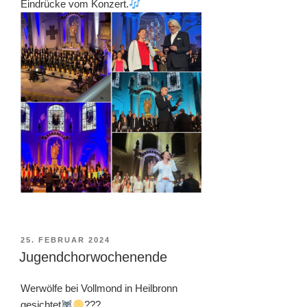
Eindrücke vom Konzert.
VERÖFFENTLICHT
25. FEBRUAR 2024
AM
Jugendchorwochenende
Werwölfe bei Vollmond in Heilbronn
gesichtet
???