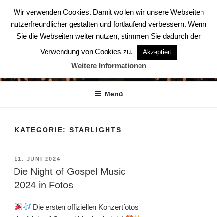
Zum
Wir verwenden Cookies. Damit wollen wir unsere Webseiten
Inhalt
nutzerfreundlicher gestalten und fortlaufend verbessern. Wenn
springen
Sie die Webseiten weiter nutzen, stimmen Sie dadurch der
Verwendung von Cookies zu.
Akzeptiert
ABENDSTERNE – DER CHOR
Weitere Informationen
Der Chor aus Ludwigsburg
Menü
KATEGORIE:
STARLIGHTS
VERÖFFENTLICHT
11. JUNI 2024
AM
Die Night of Gospel Music
2024 in Fotos
Die ersten offiziellen Konzertfotos