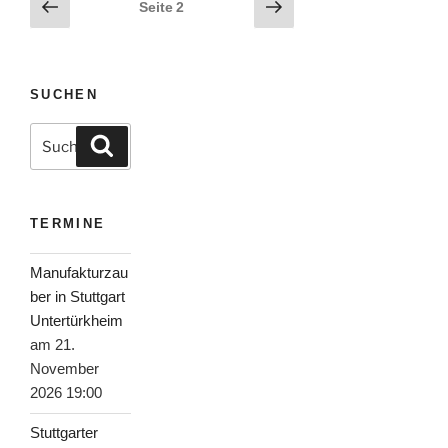
Seitennummerierung
Vorherige
Nächste
Seite
2
Seite
Seite
der
Beiträge
SUCHEN
Suche
Suchen
nach:
TERMINE
Manufakturzau
ber in Stuttgart
Untertürkheim
am 21.
November
2026 19:00
Stuttgarter