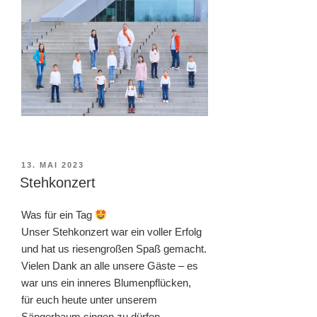
VERÖFFENTLICHT
13. MAI 2023
AM
Stehkonzert
Was für ein Tag
Unser Stehkonzert war ein voller Erfolg
und hat us riesengroßen Spaß gemacht.
Vielen Dank an alle unsere Gäste – es
war uns ein inneres Blumenpflücken,
für euch heute unter unserem
Sängerbaum singen zu dürfen.