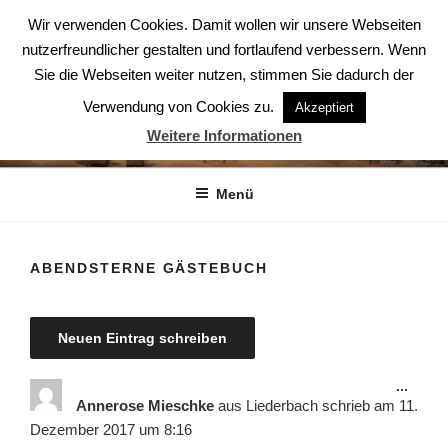
Zum
Wir verwenden Cookies. Damit wollen wir unsere Webseiten
Inhalt
nutzerfreundlicher gestalten und fortlaufend verbessern. Wenn
springen
Sie die Webseiten weiter nutzen, stimmen Sie dadurch der
Verwendung von Cookies zu.
Akzeptiert
ABENDSTERNE – DER CHOR
Weitere Informationen
Der Chor aus Ludwigsburg
Menü
ABENDSTERNE GÄSTEBUCH
Diese
...
Meta
Annerose Mieschke
aus
Liederbach
schrieb am
11.
ein-/
Dezember 2017
um
8:16