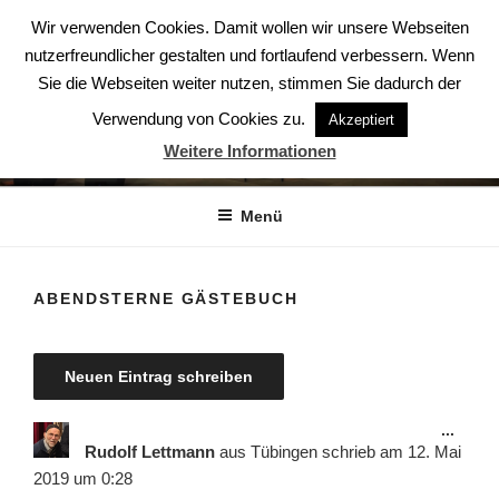
Zum
Wir verwenden Cookies. Damit wollen wir unsere Webseiten
Inhalt
nutzerfreundlicher gestalten und fortlaufend verbessern. Wenn
springen
Sie die Webseiten weiter nutzen, stimmen Sie dadurch der
Verwendung von Cookies zu.
Akzeptiert
ABENDSTERNE – DER CHOR
Weitere Informationen
Der Chor aus Ludwigsburg
Menü
ABENDSTERNE GÄSTEBUCH
Diese
...
Meta
Rudolf Lettmann
aus
Tübingen
schrieb am
12. Mai
ein-/
2019
um
0:28