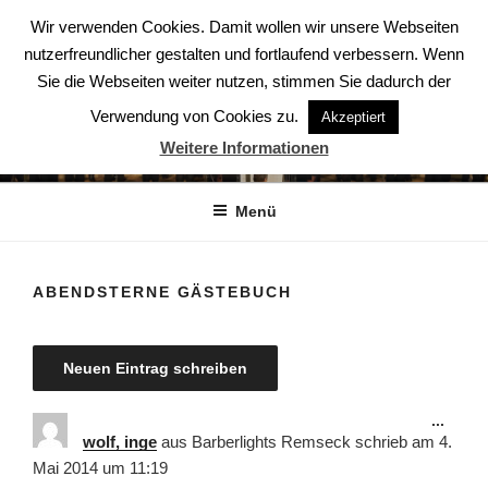
Zum
Wir verwenden Cookies. Damit wollen wir unsere Webseiten
Inhalt
nutzerfreundlicher gestalten und fortlaufend verbessern. Wenn
springen
Sie die Webseiten weiter nutzen, stimmen Sie dadurch der
Verwendung von Cookies zu.
Akzeptiert
ABENDSTERNE – DER CHOR
Weitere Informationen
Der Chor aus Ludwigsburg
Menü
ABENDSTERNE GÄSTEBUCH
Diese
...
Meta
wolf, inge
aus
Barberlights Remseck
schrieb am
4.
ein-/
Mai 2014
um
11:19