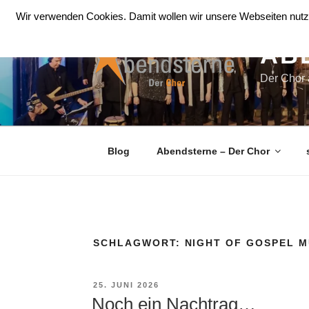
Zum
Wir verwenden Cookies. Damit wollen wir unsere Webseiten nutze
Inhalt
springen
AB
Der Chor
Blog
Abendsterne – Der Chor
SCHLAGWORT:
NIGHT OF GOSPEL M
VERÖFFENTLICHT
25. JUNI 2026
AM
Noch ein Nachtrag…