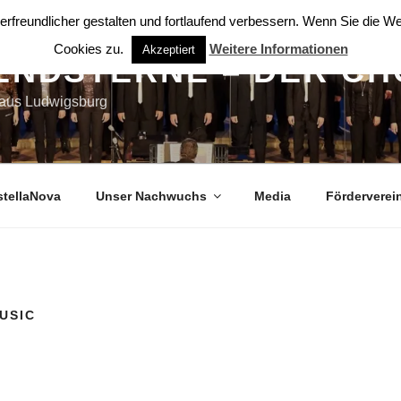
rfreundlicher gestalten und fortlaufend verbessern. Wenn Sie die 
Cookies zu.
Weitere Informationen
Akzeptiert
ENDSTERNE – DER CH
 aus Ludwigsburg
stellaNova
Unser Nachwuchs
Media
Förderverei
USIC