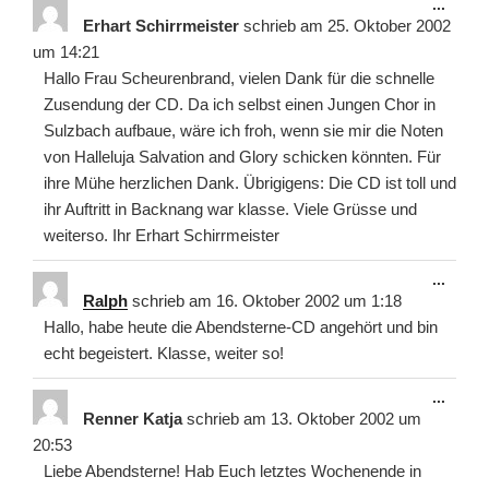
Diese
...
Meta
Erhart Schirrmeister
schrieb am
25. Oktober 2002
ein-/
um
14:21
Hallo Frau Scheurenbrand, vielen Dank für die schnelle
Zusendung der CD. Da ich selbst einen Jungen Chor in
Sulzbach aufbaue, wäre ich froh, wenn sie mir die Noten
von Halleluja Salvation and Glory schicken könnten. Für
ihre Mühe herzlichen Dank. Übrigigens: Die CD ist toll und
ihr Auftritt in Backnang war klasse. Viele Grüsse und
weiterso. Ihr Erhart Schirrmeister
Diese
...
Meta
Ralph
schrieb am
16. Oktober 2002
um
1:18
ein-/
Hallo, habe heute die Abendsterne-CD angehört und bin
echt begeistert. Klasse, weiter so!
Diese
...
Meta
Renner Katja
schrieb am
13. Oktober 2002
um
ein-/
20:53
Liebe Abendsterne! Hab Euch letztes Wochenende in