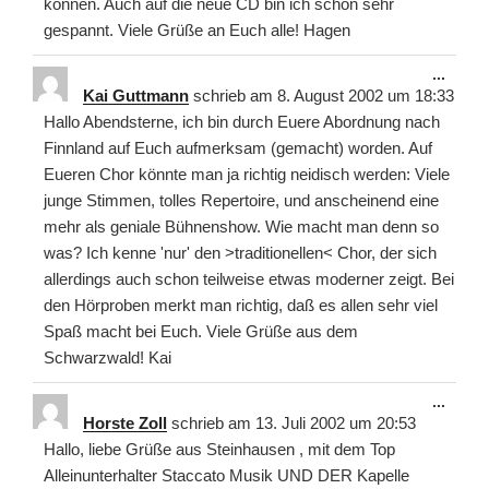
können. Auch auf die neue CD bin ich schon sehr
gespannt. Viele Grüße an Euch alle! Hagen
Diese
...
Meta
Kai Guttmann
schrieb am
8. August 2002
um
18:33
ein-/
Hallo Abendsterne, ich bin durch Euere Abordnung nach
Finnland auf Euch aufmerksam (gemacht) worden. Auf
Eueren Chor könnte man ja richtig neidisch werden: Viele
junge Stimmen, tolles Repertoire, und anscheinend eine
mehr als geniale Bühnenshow. Wie macht man denn so
was? Ich kenne 'nur' den >traditionellen< Chor, der sich
allerdings auch schon teilweise etwas moderner zeigt. Bei
den Hörproben merkt man richtig, daß es allen sehr viel
Spaß macht bei Euch. Viele Grüße aus dem
Schwarzwald! Kai
Diese
...
Meta
Horste Zoll
schrieb am
13. Juli 2002
um
20:53
ein-/
Hallo, liebe Grüße aus Steinhausen , mit dem Top
Alleinunterhalter Staccato Musik UND DER Kapelle