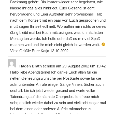
Backnang gehört. Bin immer wieder sehr begeistert, wie
klasse Ihr das alles hinkriegt. Euer Gesang ist echt
hervorragend und Euer Auftreten sehr provesionell. Hab
nach dem Konzert mit ein paar von Euch gesprochen und
muß sagen Ihr seit voll nett. Woraufhin mir nichts anderea
übrig bleibt mal bei Euch mitzusingen, was ich nächsten
Montag tun werde. Ich hoffe sehr daß es mir viel Spaß
machen wird und Ihr mich nicht gleich loswerden wollt.
Viele Grüßle Eure Katja 13.10.2002
Diese
...
Meta
Hagen Drath
schrieb am
29. August 2002
um
19:42
ein-/
Hallo liebe Abendsterne! Ich danke Euch allen für die
netten Genesungswünsche per Postkarte sowie für die
aufmunternden Anrufe einiger Sänger/innen. Sicher auch
deshalb bin ich jetzt wieder gesund und warte voller
Tatendrang auf die nächste Chorprobe. Ich freue mich
sehr, endlich wieder dabei zu sein und vielleicht sogar mal
bei dem einen oder anderen Auftritt mitmachen zu