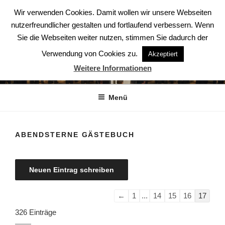
Zum
Wir verwenden Cookies. Damit wollen wir unsere Webseiten
Inhalt
nutzerfreundlicher gestalten und fortlaufend verbessern. Wenn
springen
Sie die Webseiten weiter nutzen, stimmen Sie dadurch der
Verwendung von Cookies zu.
Akzeptiert
ABENDSTERNE – DER CHOR
Weitere Informationen
Der Chor aus Ludwigsburg
Menü
ABENDSTERNE GÄSTEBUCH
Navigation
←
1
...
14
15
16
17
der
326 Einträge
Gästebuchliste