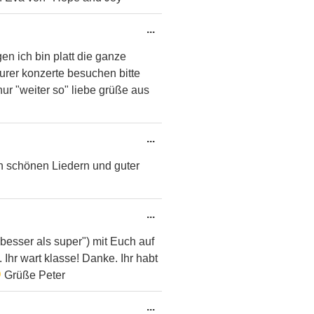
Diese
...
Metabox
gen ich bin platt die ganze
ein-/ausblenden.
urer konzerte besuchen bitte
ur "weiter so" liebe grüße aus
Diese
...
Metabox
n schönen Liedern und guter
ein-/ausblenden.
Diese
...
Metabox
"besser als super") mit Euch auf
ein-/ausblenden.
hr wart klasse! Danke. Ihr habt
Grüße Peter
Diese
...