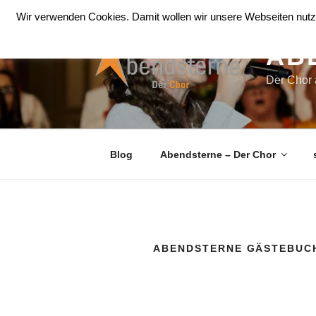
Zum
Wir verwenden Cookies. Damit wollen wir unsere Webseiten nutze
Inhalt
springen
AB
Der Chor
Blog
Abendsterne – Der Chor
ABENDSTERNE GÄSTEBUC