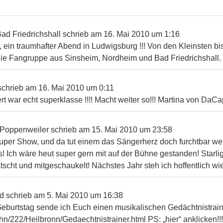
ad Friedrichshall
schrieb am
16. Mai 2010
um
1:16
ein traumhafter Abend in Ludwigsburg !!! Von den Kleinsten b
 die Fangruppe aus Sinsheim, Nordheim und Bad Friedrichshall.
schrieb am
16. Mai 2010
um
0:11
t war echt superklasse !!!! Macht weiter so!!! Martina von Da
Poppenweiler
schrieb am
15. Mai 2010
um
23:58
uper Show, und da tut einem das Sängerherz doch furchtbar we
Ich wäre heut super gern mit auf der Bühne gestanden! Starligh
tscht und mitgeschaukelt! Nächstes Jahr steh ich hoffentlich wi
d
schrieb am
5. Mai 2010
um
16:38
urtstag sende ich Euch einen musikalischen Gedächtnistraine
hn/222/Heilbronn/Gedaechtnistrainer.html PS: „hier“ anklicken!!!!