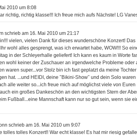
Mai 2010
um
8:08
r richtig, richtig klasse!!! Ich freue mich aufs Nächste! LG Van
im
schrieb am
16. Mai 2010
um
21:17
n!!! vielen, vielen Dank für dieses wunderschöne Konzert! Das Ih
 Ihr wohl alles gesprengt, was ich erwartet habe, WOW!!! So e
tag in der Schleyerhalle geliefert! Ich kann es kaum in Worte fas
denen wohl keiner der Zuschauer an irgendwelche Probleme oder a
 waren super...vor Stolz bin ich fast geplatzt da meine Tochter
n hat. ...und HEIDI, deine "Bikini-Show" und dein Solo waren 
fach alle weiter so...ich freue mich auf möglichst viele von Eure
h auch ein großes Dankeschön an den wichtigsten Stern der Ab
beim Fußball...eine Mannschaft kann nur so gut sein, wenn sie ei
onn
schrieb am
16. Mai 2010
um
9:07
 tolles tolles Konzert!! War echt klasse! Es hat mir riesig gefa