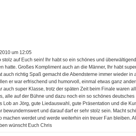
 2010
um
12:05
 stolz auf Euch sein! Ihr habt so ein schönes und überwältigend
n hatte. Großes Kompliment auch an die Männer, Ihr habt super
t auch richtig Spaß gemacht die Abendsterne immer wieder in a
allen er war erfrischend und humorvoll, einmal etwas ganz and
auch super Klasse, trotz der späten Zeit beim Finale waren all
os, alle auf der Bühne und dazu noch ein so schönes deutsches
es Lob an Jörg, gute Liedauswahl, gute Präsentation und die K
 bewundernswert und darauf darf er sehr stolz sein. Macht schön
so machen werdet und werde weiterhin ein treuer Fan bleiben. A
oben wünscht Euch Chris