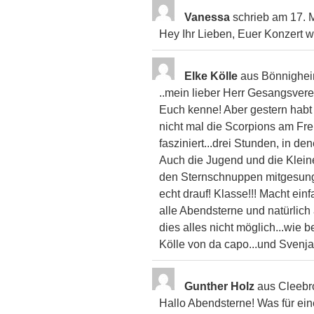
Vanessa
schrieb am
17. 
Hey Ihr Lieben, Euer Konzert wa
Elke Kölle
aus
Bönnighe
..mein lieber Herr Gesangsverei
Euch kenne! Aber gestern habt
nicht mal die Scorpions am Frei
fasziniert...drei Stunden, in 
Auch die Jugend und die Kleinen
den Sternschnuppen mitgesunge
echt drauf! Klasse!!! Macht ein
alle Abendsterne und natürlic
dies alles nicht möglich...wie 
Kölle von da capo...und Svenja
Gunther Holz
aus
Cleebr
Hallo Abendsterne! Was für eine