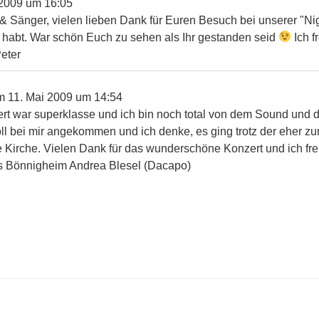
 2009
um
16:05
& Sänger, vielen lieben Dank für Euren Besuch bei unserer "Ni
 habt. War schön Euch zu sehen als Ihr gestanden seid
Ich f
Peter
m
11. Mai 2009
um
14:54
rt war superklasse und ich bin noch total von dem Sound und d
voll bei mir angekommen und ich denke, es ging trotz der eher z
 Kirche. Vielen Dank für das wunderschöne Konzert und ich fr
us Bönnigheim Andrea Blesel (Dacapo)