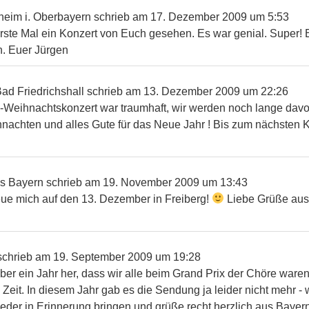
heim i. Oberbayern
schrieb am
17. Dezember 2009
um
5:53
rste Mal ein Konzert von Euch gesehen. Es war genial. Super! 
h. Euer Jürgen
ad Friedrichshall
schrieb am
13. Dezember 2009
um
22:26
-Weihnachtskonzert war traumhaft, wir werden noch lange dav
achten und alles Gute für das Neue Jahr ! Bis zum nächsten K
es Bayern
schrieb am
19. November 2009
um
13:43
reue mich auf den 13. Dezember in Freiberg!
Liebe Grüße aus
schrieb am
19. September 2009
um
19:28
über ein Jahr her, dass wir alle beim Grand Prix der Chöre war
 Zeit. In diesem Jahr gab es die Sendung ja leider nicht mehr - w
ieder in Erinnerung bringen und grüße recht herzlich aus Baye