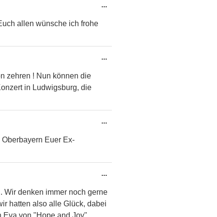
Diese
...
Metabox
Euch allen wünsche ich frohe
ein-/ausblenden.
Diese
...
Metabox
on zehren ! Nun können die
ein-/ausblenden.
onzert in Ludwigsburg, die
Diese
...
Metabox
 Oberbayern Euer Ex-
ein-/ausblenden.
Diese
...
Metabox
en. Wir denken immer noch gerne
ein-/ausblenden.
ir hatten also alle Glück, dabei
rn Eva von "Hope and Joy"