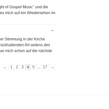
Metabox
ght of Gospel Music" und die
ein-/ausblenden.
reu mich auf ein Wiedersehen im
Diese
...
Metabox
er Stimmung in der Kirche
ein-/ausblenden.
urückhaltenden Art seitens des
eue mich schon auf die nächste
Navigation
←
1
2
3
4
5
...
17
→
der
Gästebuchliste