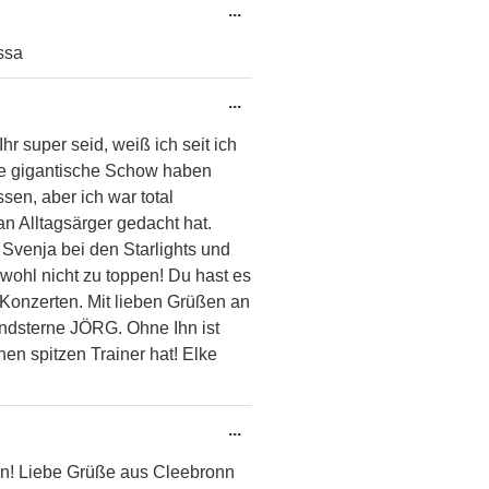
Diese
...
Metabox
essa
ein-/ausblenden.
Diese
...
Metabox
r super seid, weiß ich seit ich
ein-/ausblenden.
ine gigantische Schow haben
sen, aber ich war total
n Alltagsärger gedacht hat.
 Svenja bei den Starlights und
wohl nicht zu toppen! Du hast es
n Konzerten. Mit lieben Grüßen an
endsterne JÖRG. Ohne Ihn ist
nen spitzen Trainer hat! Elke
Diese
...
Metabox
llen! Liebe Grüße aus Cleebronn
ein-/ausblenden.