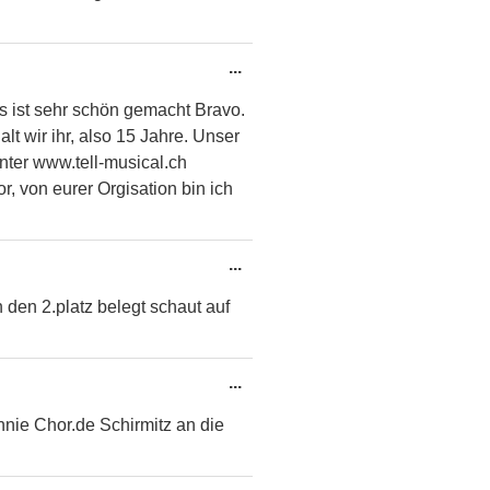
Diese
...
Metabox
s ist sehr schön gemacht Bravo.
ein-/ausblenden.
t wir ihr, also 15 Jahre. Unser
nter www.tell-musical.ch
r, von eurer Orgisation bin ich
Diese
...
Metabox
den 2.platz belegt schaut auf
ein-/ausblenden.
Diese
...
Metabox
nnie Chor.de Schirmitz an die
ein-/ausblenden.