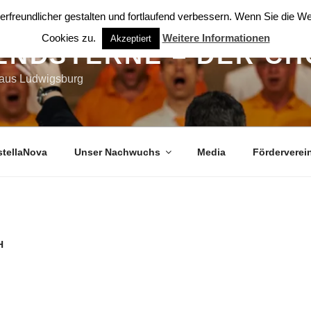
rfreundlicher gestalten und fortlaufend verbessern. Wenn Sie die 
Cookies zu.
Weitere Informationen
Akzeptiert
ENDSTERNE – DER CH
 aus Ludwigsburg
stellaNova
Unser Nachwuchs
Media
Förderverei
H