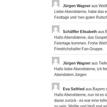
Jürgen Wagner
aus
Weil
Liebe Abendsterne, habe das e
Festtage und 'nen guten Rutsc
Schäffler Elisabeth
aus
B
Hallo Abendsterne, das Gospel
Feiertage kommen. Frohe Weihn
Friedrichshaller Fan-Gruppe.
Jürgen Wagner
aus
Tief
Hallo liebe Abendsterne, ich f
Abendstern Jürgen
Eva Seifried
aus
Bayern
Hallo Abendsterne, nun ist es 
daran zurück - es war eine tolle
zu sein. Wollte und bloß mal w