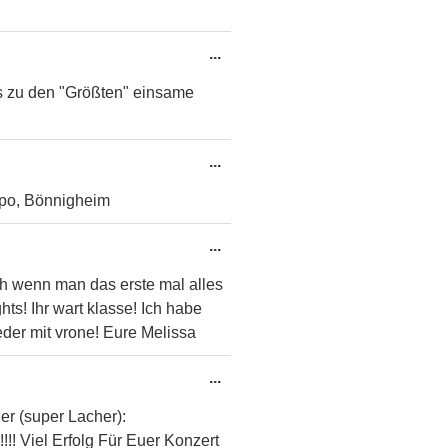
Diese
...
Metabox
is zu den "Größten" einsame
ein-/ausblenden.
Diese
...
Metabox
Capo, Bönnigheim
ein-/ausblenden.
Diese
...
Metabox
h wenn man das erste mal alles
ein-/ausblenden.
ts! Ihr wart klasse! Ich habe
eder mit vrone! Eure Melissa
Diese
...
Metabox
r (super Lacher):
ein-/ausblenden.
!!! Viel Erfolg Für Euer Konzert