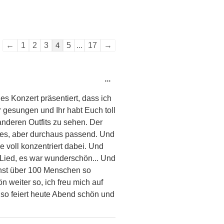
Navigation
←
1
2
3
4
5
...
17
→
der
Gästebuchliste
Diese
...
Metabox
es Konzert präsentiert, dass ich
ein-/ausblenden.
 gesungen und Ihr habt Euch toll
nderen Outfits zu sehen. Der
eres, aber durchaus passend. Und
e voll konzentriert dabei. Und
 Lied, es war wunderschön... Und
unst über 100 Menschen so
 weiter so, ich freu mich auf
lso feiert heute Abend schön und