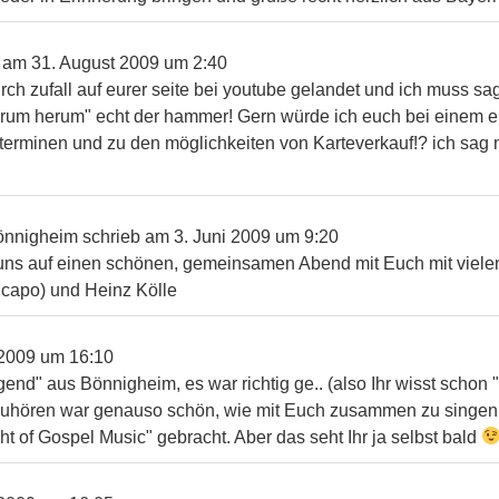
b am
31. August 2009
um
2:40
urch zufall auf eurer seite bei youtube gelandet und ich muss sa
drum herum" echt der hammer! Gern würde ich euch bei einem e
terminen und zu den möglichkeiten von Karteverkauf!? ich sag n
önnigheim
schrieb am
3. Juni 2009
um
9:20
 uns auf einen schönen, gemeinsamen Abend mit Euch mit viele
capo) und Heinz Kölle
 2009
um
16:10
end" aus Bönnigheim, es war richtig ge.. (also Ihr wisst schon 
uhören war genauso schön, wie mit Euch zusammen zu singen. I
ght of Gospel Music" gebracht. Aber das seht Ihr ja selbst bald