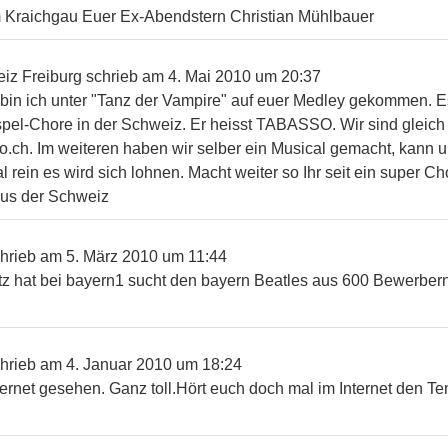
m Kraichgau Euer Ex-Abendstern Christian Mühlbauer
iz Freiburg
schrieb am
4. Mai 2010
um
20:37
 bin ich unter "Tanz der Vampire" auf euer Medley gekommen. E
pel-Chore in der Schweiz. Er heisst TABASSO. Wir sind gleich al
o.ch. Im weiteren haben wir selber ein Musical gemacht, kann u
ein es wird sich lohnen. Macht weiter so Ihr seit ein super Cho
 aus der Schweiz
hrieb am
5. März 2010
um
11:44
z hat bei bayern1 sucht den bayern Beatles aus 600 Bewerbern 
hrieb am
4. Januar 2010
um
18:24
ternet gesehen. Ganz toll.Hört euch doch mal im Internet den Te